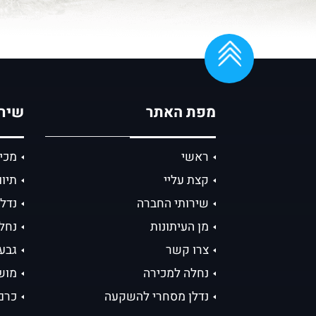
מפת האתר
שירו
ראשי
מכי
קצת עליי
תיוו
שירותי החברה
נדל
מן העיתונות
נחל
צרו קשר
גבע
נחלה למכירה
מוש
נדלן מסחרי להשקעה
כרם